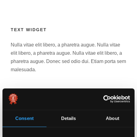
TEXT WIDGET
Nulla vitae elit libero, a pharetra augue. Nulla vitae
elit libero, a pharetra augue. Nulla vitae elit libero, a
pharetra augue. Donec sed odio dui. Etiam porta sem
malesuada.
RECENT ARTICLES
Fundația City Grill și Fundația
Metropolis au adus magia Paștelui în
Consent
Details
About
viața copiilor din centrele de zi
APRIL 9, 2026
DUTA ANDRA