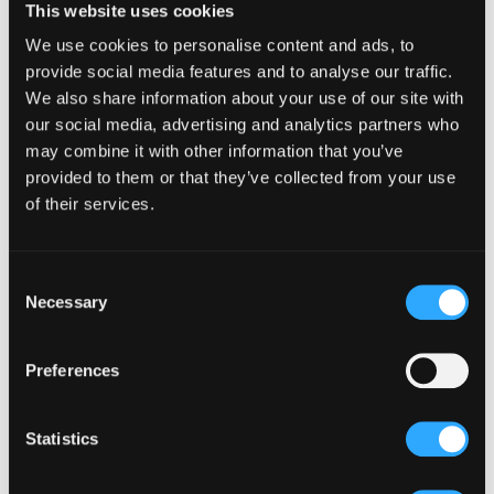
This website uses cookies
Fundația City Grill a adus Crăciunul
We use cookies to personalise content and ads, to
provide social media features and to analyse our traffic.
mai aproape de copiii din centrele de
We also share information about your use of our site with
zi Metropolis
our social media, advertising and analytics partners who
DECEMBER 20, 2025
may combine it with other information that you’ve
DUTA ANDRA
provided to them or that they’ve collected from your use
of their services.
Fundația City Grill sprijină educația
și incluziunea socială. Parteneriate
strategice cu Fundația Regală
C
Necessary
o
Margareta a României și Fundația
n
Metropolis
s
Preferences
AUGUST 26, 2025
ECHPASC
e
n
t
Statistics
TAG CLOUD
S
e