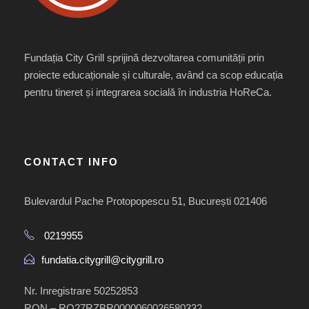
Fundația City Grill sprijină dezvoltarea comunității prin
proiecte educaționale și culturale, având ca scop educația
pentru tineret și integrarea socială în industria HoReCa.
CONTACT INFO
Bulevardul Pache Protopopescu 51, București 021406
0219955
fundatia.citygrill@citygrill.ro
Nr. Inregistrare 50252853
RON – RO27RZBR0000060026580332