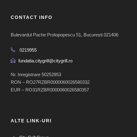
CONTACT INFO
Bulevardul Pache Protopopescu 51, București 021406
0219955
fundatia.citygrill@citygrill.ro
Nr. Inregistrare 50252853
RON – RO27RZBR0000060026580332
EUR – RO31RZBR0000060026580357
ALTE LINK-URI