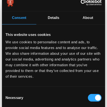
pharetra augue. Donec sed odio dui. Etiam porta sem
malesuada.
Consent
Details
About
RECENT ARTICLES
This website uses cookies
We use cookies to personalise content and ads, to
Fundația City Grill a adus Crăciunul
provide social media features and to analyse our traffic.
mai aproape de copiii din centrele de
We also share information about your use of our site with
zi Metropolis
our social media, advertising and analytics partners who
DECEMBER 20, 2025
may combine it with other information that you’ve
DUTA ANDRA
provided to them or that they’ve collected from your use
of their services.
Fundația City Grill sprijină educația
și incluziunea socială. Parteneriate
C
strategice cu Fundația Regală
Necessary
o
Margareta a României și Fundația
n
Metropolis