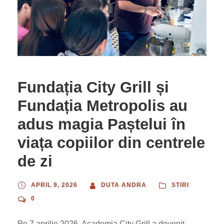
Fundația City Grill și
Fundația Metropolis au
adus magia Paștelui în
viața copiilor din centrele
de zi
APRIL 9, 2026
DUTA ANDRA
STIRI
0
Pe 7 aprilie 2026, Academia City Grill a devenit